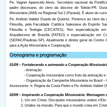
Pe. Vagner Aparecido Alves.
Secretário nacional da Pontif
p
adre diocesano, do clero da diocese de Toledo-PR. Dur
Missionária (IAM)
no Regional Sul 2 (Paraná). É aluno do cu
Pe. Antônio Valdeir Duarte de Queiróz.
Pertence ao clero da 
Filosofia, pela Faculdade Católica Salesiana do Espírito Sa
Filosofia e Teologia (CECATES). Tem especialização e
Arquidiocese de Brasília (FATEO) e especialização em C
(SEPAC/Paulinas-SP). Atualmente é diretor geral do Centro
para a Ação Missionária e Cooperação.
Cronograma e programação
01/09 – Fortalecendo e animando a Cooperação Missionári
- Animação
- Cooperação missionária como fruto da animação e s
- Organização da Campanha Missionária no Brasil –
Assessores: Ir. Regina da Costa Pedro e Pe. Antônio Valdeir 
02/09 – Inspirando a Cooperação Missionária: Mensagem 
1. Um em Cristo. Discípulos missionários unidos n’Ele
2. Unidos na missão. Para que o mundo creia em Cris