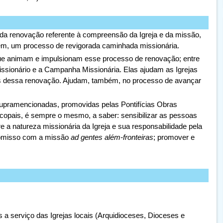
da renovação referente à compreensão da Igreja e da missão,
bém, um processo de revigorada caminhada missionária.
que animam e impulsionam esse processo de renovação; entre
issionário e a Campanha Missionária. Elas ajudam as Igrejas
oras dessa renovação. Ajudam, também, no processo de avançar
s supramencionadas, promovidas pelas Pontifícias Obras
pais, é sempre o mesmo, a saber: sensibilizar as pessoas
e a natureza missionária da Igreja e sua responsabilidade pela
promisso com a missão
ad gentes além-fronteiras
; promover e
 serviço das Igrejas locais (Arquidioceses, Dioceses e