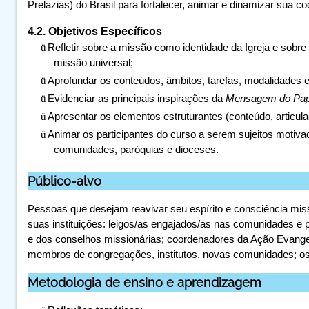
Prelazias) do Brasil para fortalecer, animar e dinamizar sua 
4.2. Objetivos Específicos
ü
Refletir sobre a missão como identidade da Igreja e sobre
missão universal;
ü
Aprofundar os conteúdos, âmbitos, tarefas, modalidades 
ü
Evidenciar as principais inspirações da
Mensagem do Papa
ü
Apresentar os elementos estruturantes (conteúdo, articu
ü
Animar os participantes do curso a serem sujeitos motiv
comunidades, paróquias e dioceses.
Público-alvo
Pessoas que desejam reavivar seu espírito e consciência mis
suas instituições: leigos/as engajados/as nas comunidades e 
e dos conselhos missionárias; coordenadores da Ação Evangeli
membros de congregações, institutos, novas comunidades; os 
Metodologia de ensino e aprendizagem