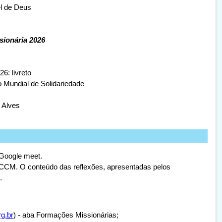
el de Deus
sionária 2026
: livreto
undial de Solidariedade
 Alves
a Google meet.
o CCM. O conteúdo das reflexões, apresentadas pelos
.
g.br
) - aba Formações Missionárias;