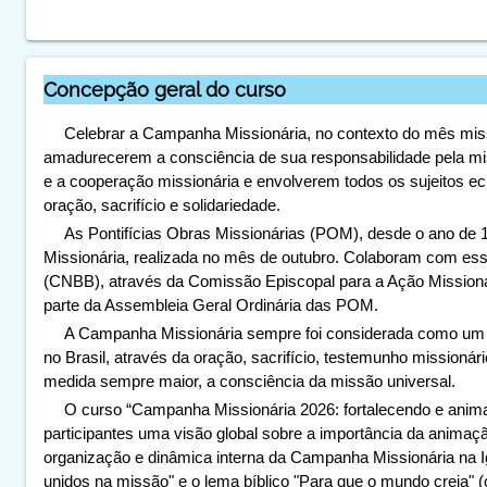
Concepção geral do curso
Celebrar a Campanha Missionária, no contexto do mês missi
amadurecerem a consciência de sua responsabilidade pela m
e a cooperação missionária e envolverem todos os sujeitos ecl
oração, sacrifício e solidariedade.
As Pontifícias Obras Missionárias (POM), desde o ano de 
Missionária, realizada no mês de outubro. Colaboram com essa
(CNBB), através da Comissão Episcopal para a Ação Missioná
parte da Assembleia Geral Ordinária das POM.
A Campanha Missionária sempre foi considerada como um m
no Brasil, através da oração, sacrifício, testemunho missionár
medida sempre maior, a consciência da missão universal.
O curso “
Campanha Missionária 2026: fortalecendo e anim
participantes uma visão global sobre a importância da anima
organização e dinâmica interna da Campanha Missionária na I
unidos na missão" e o lema bíblico "Para que o mundo creia" (c