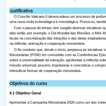
Justificativa
O Concílio Vaticano II desencadeou um processo de profun
uma nova visão eclesiológica e missiológica. Provocou, tam
Com o passar do tempo, tem surgido diversas iniciativas 
elas estão, por exemplo, o Dia Mundial das Missões, o Mês M
locais na concretização das intuições e das ideias inspirad
na reflexão, animação e cooperação missionária.
O fio condutor que, desde o início, perpassa as iniciativa
Missionárias (POM) em comunhão com as Conferências Episco
sobre a universalidade da salvação; aprofundar a reflexão sobr
missão universal; assumir, impulsionar e concretizar o com
intensificar formas de cooperação missionária.
Objetivos do curso
4.1 Objetivo Geral
Apresentar a Campanha Missionária 2026 como um dos meios a