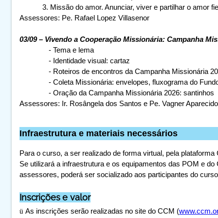
3. Missão do amor. Anunciar, viver e partilhar o amor fi
Assessores:
Pe. Rafael Lopez Villasenor
03/09 – Vivendo a Cooperação Missionária: Campanha Mis
- Tema e lema
- Identidade visual: cartaz
- Roteiros de encontros da Campanha Missionária 2026
- Coleta Missionária: envelopes, fluxograma do Fundo M
- Oração da Campanha Missionária 2026: santinhos
Assessores: Ir. Rosângela dos Santos e Pe. Vagner Aparecido
Infraestrutura e materiais necessários
Para o curso, a ser realizado de forma virtual, pela plataform
Se utilizará a infraestrutura e os equipamentos das POM e d
assessores, poderá ser socializado aos participantes do curso
Inscrições
e valor
ü
As inscrições serão realizadas no site do CCM (
www.ccm.or