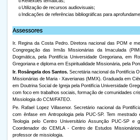
ü
Reflexões temáticas;
ü
Utilização de recursos audiovisuais;
ü
Indicações de referências bibliográficas para aprofundame
Assessores
Ir. Regina da Costa Pedro.
Diretora nacional das POM e 
Congregação das Irmãs Missionárias da Imaculada (PIM
Dogmática, pela Pontifícia Universidade Gregoriana, em Ro
Gregoriana e diploma em Espiritualidade Missionária, pela Po
Ir. Rosângela dos Santos.
Secretária nacional da Pontifíci
Missionárias de Maria - Xaverianas (MMX). Graduada em Ciên
em Doutrina Social de Igreja pela Pontifícia Universidade Gr
com foco em trabalhos sociais, formação de comunidades cri
Missiologia do CCM/FATEO.
Pe. Rafael Lopez Villasenor.
Secretário nacional da Pontif
com ênfase em Antropologia pela PUC-SP. Tem mestrado 
Teologia pelo Centro Universitário Assunção PUC-SP e gra
Coordenador do CEMLA - Centro de Estudos Missionários 
professor de missiologia.