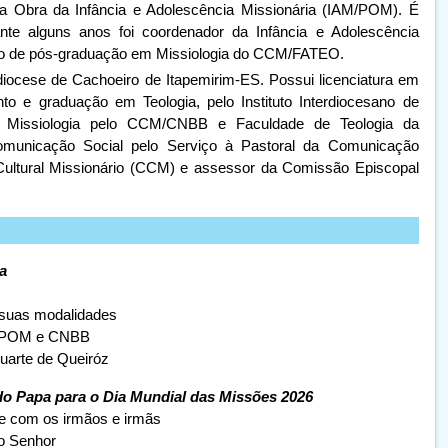
ícia Obra da Infância e Adolescência Missionária (IAM/POM). É
ante alguns anos foi coordenador da
Infância e Adolescência
rso de pós-graduação em
Missiologia do CCM/FATEO.
diocese de Cachoeiro de Itapemirim-ES. Possui licenciatura em
nto e graduação em Teologia, pelo Instituto Interdiocesano de
m Missiologia pelo CCM/CNBB e Faculdade de Teologia da
omunicação Social pelo Serviço à Pastoral da Comunicação
 Cultural Missionário (CCM) e assessor da Comissão Episcopal
a
uas modalidades
 POM e CNBB
Duarte de Queiróz
do Papa para o Dia Mundial das Missões 2026
 e com os irmãos e irmãs
to Senhor